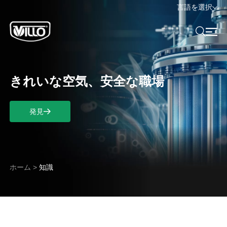
言語を選択
きれいな空気、安全な職場
発見
ホーム
>
知識