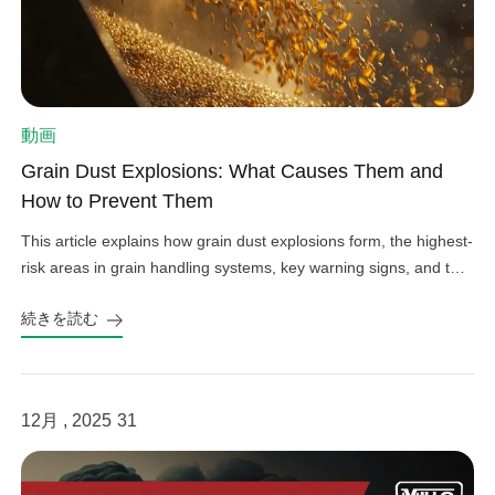
動画
Grain Dust Explosions: What Causes Them and
How to Prevent Them
This article explains how grain dust explosions form, the highest-
risk areas in grain handling systems, key warning signs, and the
most effective prevention practices, from housekeeping and
続きを読む
ignition control to equipment reliability and confined-space
safeguards.
12月 , 2025
31