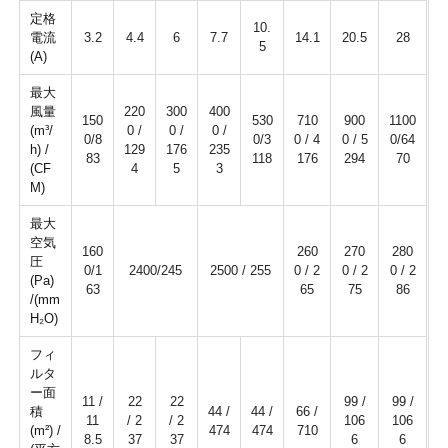
定格
10.
電流
3.2
4.4
6
7.7
14.1
20.5
28
5
(A)
最大
風量
220
300
400
150
530
710
900
1100
(m³/
0 /
0 /
0 /
0/8
0/3
0 / 4
0 / 5
0/64
h) /
129
176
235
83
118
176
294
70
(CF
4
5
3
M)
最大
空気
160
260
270
280
圧
0/1
2400/245
2500 / 255
0 / 2
0 / 2
0 / 2
(Pa)
63
65
75
86
/(mm
H₂O)
フィ
ルタ
ー面
11 /
22
22
99 /
99 /
積
44 /
44 /
66 /
11
/ 2
/ 2
106
106
(m²) /
474
474
710
8.5
37
37
6
6