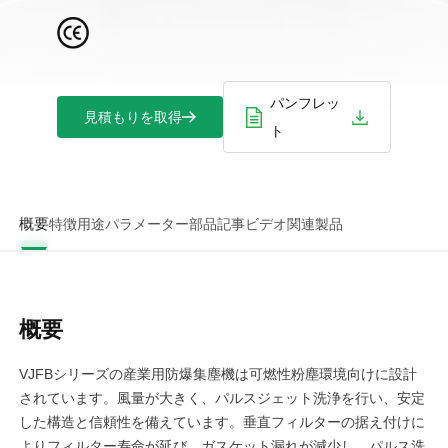
パンフレッ
見積もりを取得
ト
概要
特徴
用途
パラメーター
部品
記事
ビデオ
関連製品
概要
VJFBシリーズの産業用防爆集塵機は可燃性粉塵環境向けに設計
されています。風量が大きく、パルスジェット洗浄を行い、安定
した構造と信頼性を備えています。垂直フィルターの据え付けに
よりフィルター寿命が延び、ガスケット漏れが減少し、パルス洗