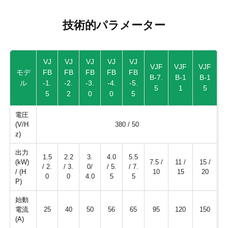
技術的パラメーター
VJ
VJ
VJ
VJ
VJ
VJF
VJF
VJF
モデ
FB
FB
FB
FB
FB
B-7.
B-1
B-1
ル
-1.
-2.
-3.
-4.
-5.
5
1
5
5
2
0
0
5
電圧
(V/H
380 / 50
z)
出力
1.5
2.2
3.
4.0
5.5
(kW)
7.5 /
11 /
15 /
/ 2.
/ 3.
0/
/ 5.
/ 7.
/ (H
10
15
20
0
0
4.0
5
5
P)
始動
電流
25
40
50
56
65
95
120
150
(A)