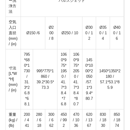
ー洗
パルスジェット
浄方
法
空気
入口
Ø2
Ø30
Ø35
Ø40
直径
Ø150 /6
00
Ø250 / 10
0 / 1
0 / 1
0 / 1
(mm)
/ 8
2
4
6
/ (in)
795
106
106
*68
0*9
0*9
145
0*1
75*
75*
0*10
寸法
730
995*775*1
195
205
00*2
1450*1350*2
[L*W
/
860 /
0 /
0 /
050
180 /
*H]
31.
39.2*30.5*
41.
41.
/57.
57.1*53.1*8
(mm)
3*2
73.3
7*3
7*3
1*3
5.9
/ (in)
6.8
8.4
8.4
9.4*
*6
*7
*8
80.7
8.1
6.8
0.7
重量
200
280
300
450
470
620
830
850
(kg) /
/ 4
/ 6
/ 6
/ 99
/ 10
/ 13
/ 18
/ 18
(lb)
41
18
62
2
36
67
30
74