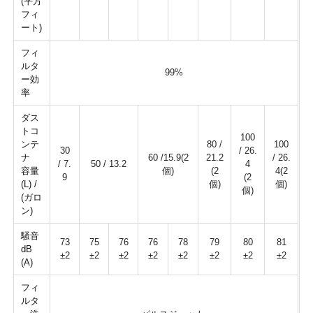
(平方
フィ
ート)
フィ
ルタ
99%
ー効
率
ダス
トコ
100
ンテ
80 /
100
30
/ 26.
ナ
60 /15.9(2
21.2
/ 26.
/ 7.
50 / 13.2
4
容量
個)
(2
4(2
9
(2
(L) /
個)
個)
個)
(ガロ
ン)
騒音
73
75
76
76
78
79
80
81
dB
±2
±2
±2
±2
±2
±2
±2
±2
(A)
フィ
ルタ