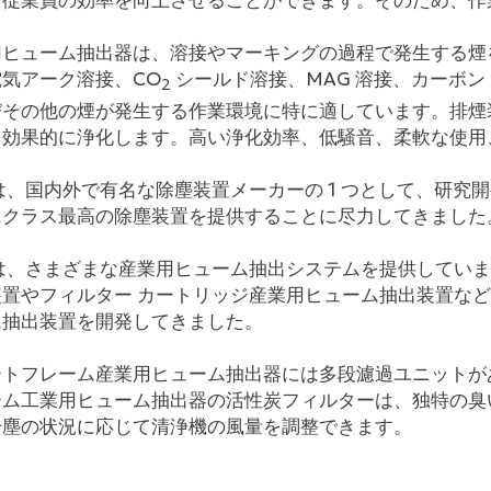
全従業員の効率を向上させることができます。そのため、作
用ヒューム抽出器は、溶接やマーキングの過程で発生する煙
気アーク溶接、CO
シールド溶接、MAG 溶接、カーボン
2
びその他の煙が発生する作業環境に特に適しています。排煙
を効果的に浄化します。高い浄化効率、低騒音、柔軟な使用
lo は、国内外で有名な除塵装置メーカーの 1 つとして、研究
にクラス最高の除塵装置を提供することに尽力してきました
lo は、さまざまな産業用ヒューム抽出システムを提供しています
装置やフィルター カートリッジ産業用ヒューム抽出装置な
ム抽出装置を開発してきました。
ートフレーム産業用ヒューム抽出器には多段濾過ユニットがあ
ーム工業用ヒューム抽出器の活性炭フィルターは、独特の臭
粉塵の状況に応じて清浄機の風量を調整できます。