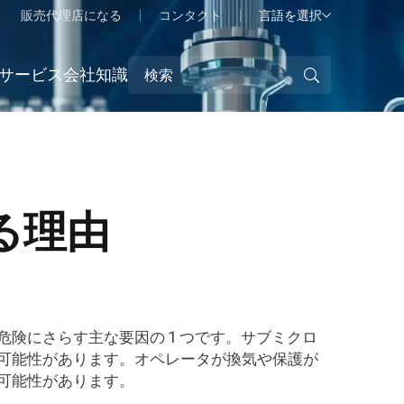
言語を選択
販売代理店になる
コンタクト
サービス
会社
知識
る理由
険にさらす主な要因の 1 つです。サブミクロ
可能性があります。オペレータが換気や保護が
可能性があります。