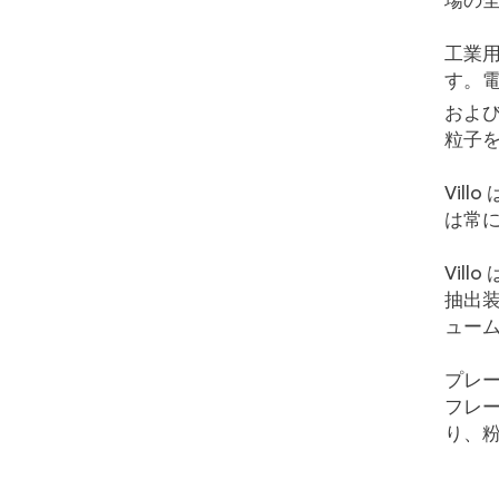
場の
工業
す。電
およ
粒子
Vil
は常
Vil
抽出
ュー
プレ
フレ
り、