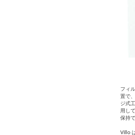
フィ
置で
ジ式
用し
保持
Vil