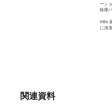
ーショ
除塵パ
Vil
に清
関連資料