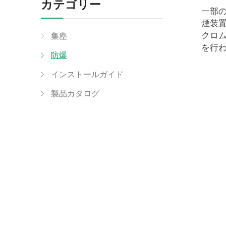
カテゴリー
一部
煙装
クロ
集塵
を行
防爆
インストールガイド
製品カタログ