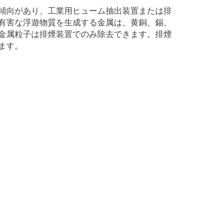
傾向があり、工業用ヒューム抽出装置または排
有害な浮遊物質を生成する金属は、黄銅、錫、
金属粒子は排煙装置でのみ除去できます。排煙
ます。