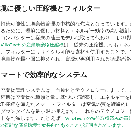
 環境に優しい圧縮機とフィルター
、持続可能性は廃棄物管理の中核的な焦点となっています。
するために、環境に優しい材料とエネルギー効率の高い設計
ドコンパクターは従来の油圧モデルに取って代わり、より環
、
は、従来の圧縮機よりもエネ
VilloTech の産業廃棄物圧縮機
に、フィルターにリサイクル可能な素材を使用することで、
、廃棄物が最小限に抑えられ、資源が再利用される循環経済
 スマートで効率的なシステム
い廃棄物管理システムは、自動化とテクノロジーによって、
圧縮機は廃棄物の種類と量に基づいて調整し、エネルギーを
IoT 接続を備えたスマート フィルターは空気の質を継続
、ダウンタイムを最小限に抑えます。これらのテクノロジー
ストを削減します。たとえば、
VilloTech の特許取得済み
の複雑な産業環境で効果的であることが証明されています。