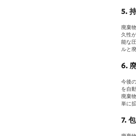
5.
廃棄
久性
能な
ルと
6.
今後
を自
廃棄
単に
7.