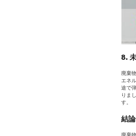
8.
廃棄
エネ
途で
りま
す。
結論
廃棄