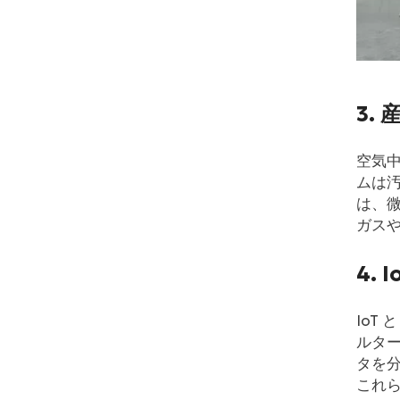
3.
空気
ムは汚
は、
ガス
4.
IoT
ルター
タを
これ