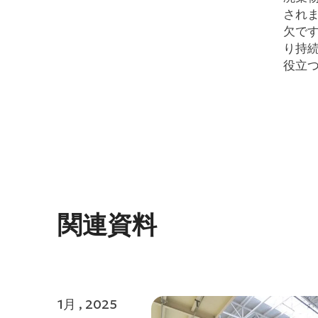
され
欠で
り持
役立
関連資料
1月 , 2025