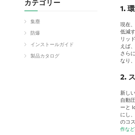
カテゴリー
1.
集塵
現在
低減
防爆
リッ
インストールガイド
えば
さら
製品カタログ
なり
2.
新し
自動
ーと 
にし
のコ
作など