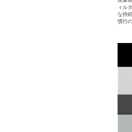
廃棄
ィル
な持
慣行