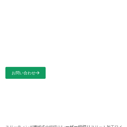
言語を選択
リチウムイオン電池レーザーノッ
チングの防塵対策
お問い合わせ
ホーム
>
ソリューション
>
リチウム電池
>
レーザー縦切り
レーザー縦切り