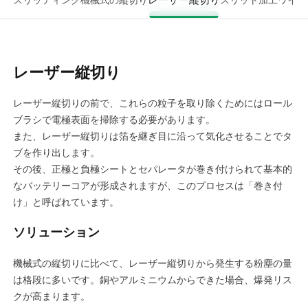
スリッティング
機械式の縦切り
スリット加工
ワイン
レーザー縦切り
レーザー縦切りの前で、これらの粒子を取り除くためにはロール
ブラシで電極表面を掃除する必要があります。
また、レーザー縦切りは箔を継ぎ目に沿って気化させることでタ
ブを作り出します。
その後、正極と負極シートとセパレータが巻き付けられて基本的
なバッテリーコアが形成されますが、このプロセスは「巻き付
け」と呼ばれています。
ソリューション
機械式の縦切りに比べて、レーザー縦切りから発生する粉塵の量
は格段に多いです。銅やアルミニウムからできた場合、爆発リス
クが高まります。