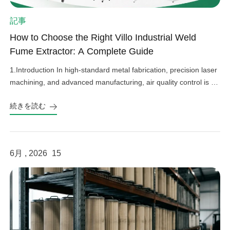
記事
How to Choose the Right Villo Industrial Weld
Fume Extractor: A Complete Guide
1.Introduction In high-standard metal fabrication, precision laser
machining, and advanced manufacturing, air quality control is an
important factor in operational efficiency, workplace safety, and
続きを読む
equipment protection. Hazardous welding fumes, fine grinding
dust, and harmful gases can affect worker health, damage
sensitive factory equipment, and impact product quality if not
properly controlled. As a professional provider […]
6月 , 2026
15