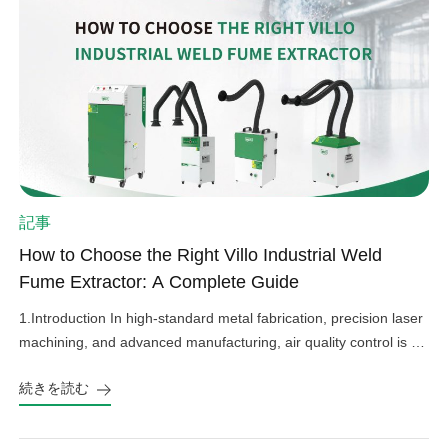
記事
How to Choose the Right Villo Industrial Weld
Fume Extractor: A Complete Guide
1.Introduction In high-standard metal fabrication, precision laser
machining, and advanced manufacturing, air quality control is an
important factor in operational efficiency, workplace safety, and
続きを読む
equipment protection. Hazardous welding fumes, fine grinding
dust, and harmful gases can affect worker health, damage
sensitive factory equipment, and impact product quality if not