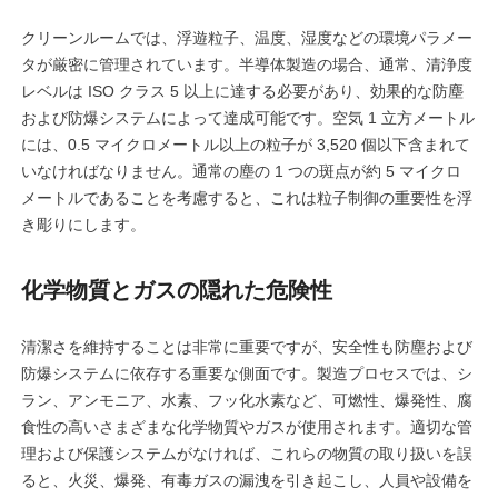
クリーンルームでは、浮遊粒子、温度、湿度などの環境パラメー
タが厳密に管理されています。半導体製造の場合、通常、清浄度
レベルは ISO クラス 5 以上に達する必要があり、効果的な防塵
および防爆システムによって達成可能です。空気 1 立方メートル
には、0.5 マイクロメートル以上の粒子が 3,520 個以下含まれて
いなければなりません。通常の塵の 1 つの斑点が約 5 マイクロ
メートルであることを考慮すると、これは粒子制御の重要性を浮
き彫りにします。
化学物質とガスの隠れた危険性
清潔さを維持することは非常に重要ですが、安全性も防塵および
防爆システムに依存する重要な側面です。製造プロセスでは、シ
ラン、アンモニア、水素、フッ化水素など、可燃性、爆発性、腐
食性の高いさまざまな化学物質やガスが使用されます。適切な管
理および保護システムがなければ、これらの物質の取り扱いを誤
ると、火災、爆発、有毒ガスの漏洩を引き起こし、人員や設備を