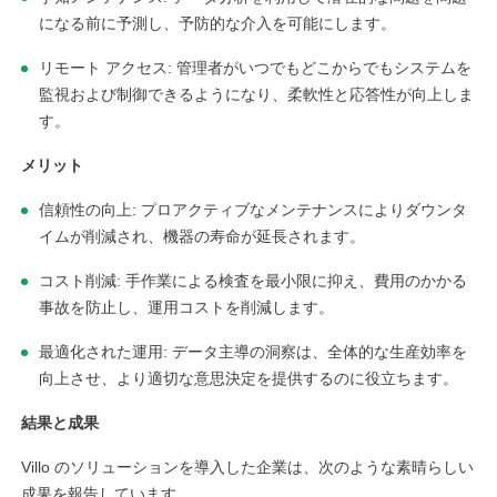
になる前に予測し、予防的な介入を可能にします。
リモート アクセス: 管理者がいつでもどこからでもシステムを
監視および制御できるようになり、柔軟性と応答性が向上しま
す。
メリット
信頼性の向上: プロアクティブなメンテナンスによりダウンタ
イムが削減され、機器の寿命が延長されます。
linkedin
コスト削減: 手作業による検査を最小限に抑え、費用のかかる
事故を防止し、運用コストを削減します。
facebook
最適化された運用: データ主導の洞察は、全体的な生産効率を
向上させ、より適切な意思決定を提供するのに役立ちます。
twitter
結果と成果
Villo のソリューションを導入した企業は、次のような素晴らしい
成果を報告しています。