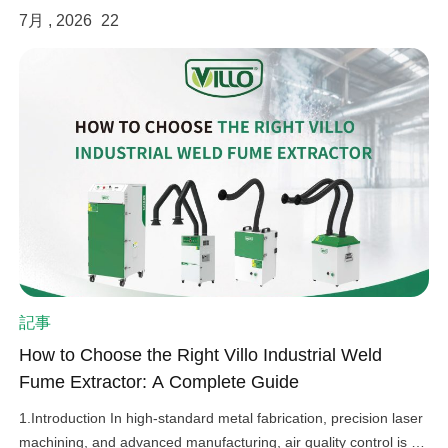
7月 , 2026
22
記事
linkedin
How to Choose the Right Villo Industrial Weld
Fume Extractor: A Complete Guide
facebook
1.Introduction In high-standard metal fabrication, precision laser
twitter
machining, and advanced manufacturing, air quality control is an