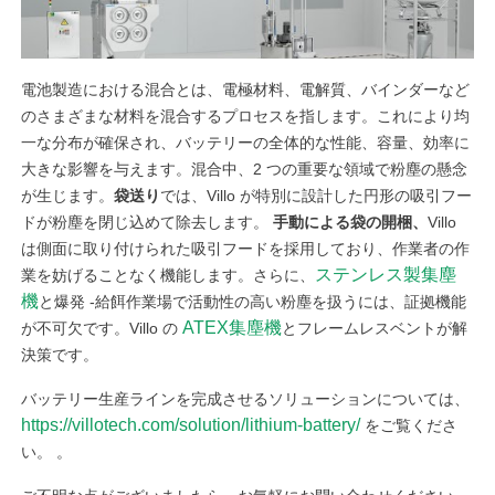
電池製造における混合とは、電極材料、電解質、バインダーなど
のさまざまな材料を混合するプロセスを指します。これにより均
一な分布が確保され、バッテリーの全体的な性能、容量、効率に
大きな影響を与えます。混合中、2 つの重要な領域で粉塵の懸念
が生じます。
袋送り
では、Villo が特別に設計した円形の吸引フー
ドが粉塵を閉じ込めて除去します。
手動による袋の開梱、
Villo
は側面に取り付けられた吸引フードを採用しており、作業者の作
ステンレス製集塵
業を妨げることなく機能します。さらに、
機
と爆発 -給餌作業場で活動性の高い粉塵を扱うには、証拠機能
ATEX集塵機
が不可欠です。Villo の
とフレームレスベントが解
決策です。
バッテリー生産ラインを完成させるソリューションについては、
https://villotech.com/solution/lithium-battery/
をご覧くださ
い。 。