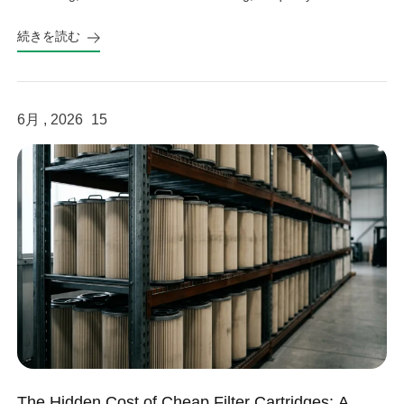
important factor in operational efficiency, workplace safety, and
続きを読む
equipment protection. Hazardous welding fumes, fine grinding
dust, and harmful gases can affect worker health, damage
sensitive factory equipment, and impact product quality if not
properly controlled. As a professional provider […]
6月 , 2026
15
The Hidden Cost of Cheap Filter Cartridges: A